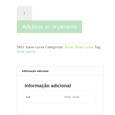
Base
Curva
para
Suporte
Adicionar ao orçamento
quantidade
SKU:
base-curva
Categorias:
Base
,
Base curva
Tag:
base curva
Informação adicional
Informação adicional
Cor
Preto, Verde