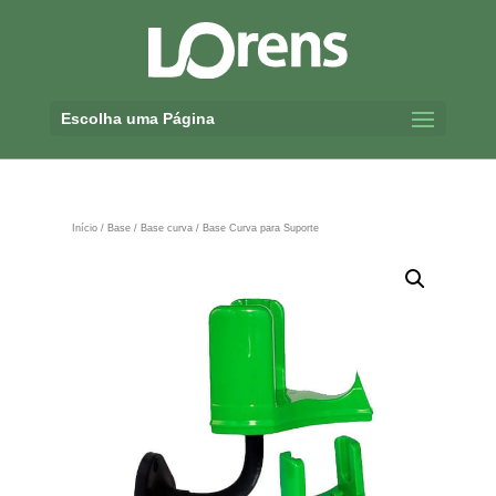
Escolha uma Página
Início
/
Base
/
Base curva
/ Base Curva para Suporte