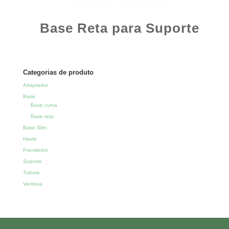
Base Reta para Suporte
Categorias de produto
Adaptador
Base
Base curva
Base reta
Base Slim
Haste
Prendedor
Suporte
Tubete
Ventosa