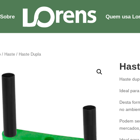
Sobre
Quem usa Lo
o
/
Haste
/ Haste Dupla
Hast
Haste dupl
Ideal para
Desta for
no ambien
Podem ser
mercados
Ideal para