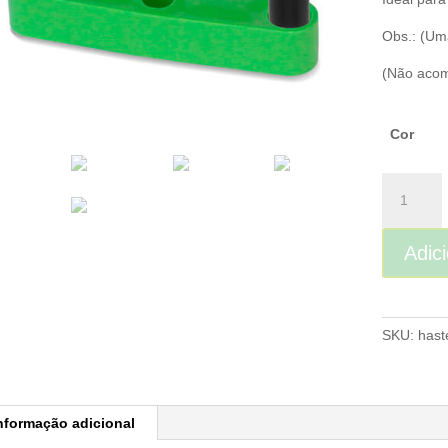
Obs.: (Um
(Não acom
Cor
Haste
Dupla
quantidad
Adic
SKU:
hast
nformação adicional