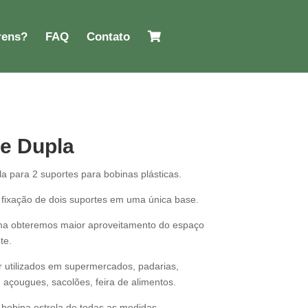
rens?
FAQ
Contato
e Dupla
a para 2 suportes para bobinas plásticas.
 fixação de dois suportes em uma única base.
ma obteremos maior aproveitamento do espaço
te.
 utilizados em supermercados, padarias,
, açougues,
sacolões, feira de alimentos.
 bobina estrela de todas as medidas.