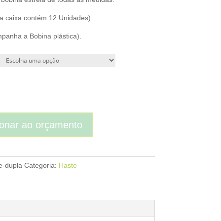
a caixa contém 12 Unidades)
panha a Bobina plástica).
e
ionar ao orçamento
e-dupla
Categoria:
Haste