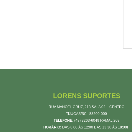
LORENS SUPORTES
RUA MANOEL CRUZ, 213 SALA 02 – CENTRO
TIJUCAS/SC | 88200-000
TELEFONE:
(48) 3263-6049 RAMAL 203
HORÁRIO:
DAS 8:00 ÀS 12:00 DAS 13:30 ÀS 18:00H