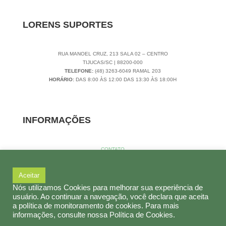
LORENS SUPORTES
RUA MANOEL CRUZ, 213 SALA 02 – CENTRO
TIJUCAS/SC | 88200-000
TELEFONE:
(48) 3263-6049 RAMAL 203
HORÁRIO:
DAS 8:00 ÀS 12:00 DAS 13:30 ÀS 18:00H
INFORMAÇÕES
CONTATO
SOBRE NÓS
POLÍTICAS DE PRIVACIDADE
Aceitar
TERMOS DE USO
LORENS ARTEFATOS PLÁSTICOS 14.794.971/0001-65 | 2019 | POWERED
Nós utilizamos Cookies para melhorar sua experiência de
BY
CRONIC
usuário. Ao continuar a navegação, você declara que aceita
a política de monitoramento de cookies. Para mais
informações, consulte nossa Política de Cookies.