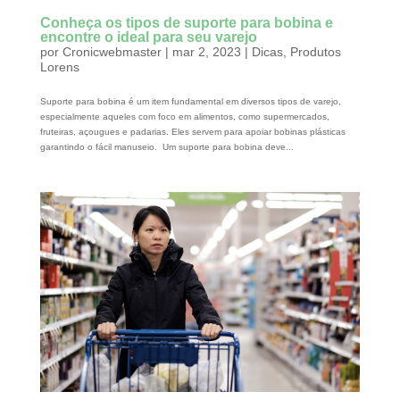
Conheça os tipos de suporte para bobina e
encontre o ideal para seu varejo
por
Cronicwebmaster
|
mar 2, 2023
|
Dicas
,
Produtos
Lorens
Suporte para bobina é um item fundamental em diversos tipos de varejo,
especialmente aqueles com foco em alimentos, como supermercados,
fruteiras, açougues e padarias. Eles servem para apoiar bobinas plásticas
garantindo o fácil manuseio. Um suporte para bobina deve...