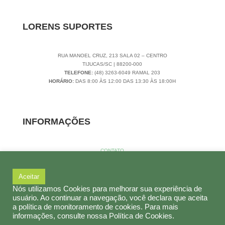
LORENS SUPORTES
RUA MANOEL CRUZ, 213 SALA 02 – CENTRO
TIJUCAS/SC | 88200-000
TELEFONE:
(48) 3263-6049 RAMAL 203
HORÁRIO:
DAS 8:00 ÀS 12:00 DAS 13:30 ÀS 18:00H
INFORMAÇÕES
CONTATO
SOBRE NÓS
POLÍTICAS DE PRIVACIDADE
Aceitar
TERMOS DE USO
LORENS ARTEFATOS PLÁSTICOS 14.794.971/0001-65 | 2019 | POWERED
Nós utilizamos Cookies para melhorar sua experiência de
BY
CRONIC
usuário. Ao continuar a navegação, você declara que aceita
a política de monitoramento de cookies. Para mais
informações, consulte nossa Política de Cookies.