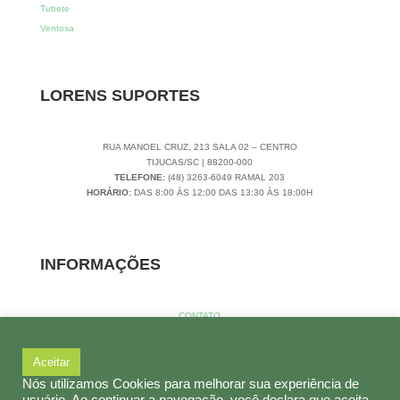
Tubete
Ventosa
LORENS SUPORTES
RUA MANOEL CRUZ, 213 SALA 02 – CENTRO
TIJUCAS/SC | 88200-000
TELEFONE:
(48) 3263-6049 RAMAL 203
HORÁRIO:
DAS 8:00 ÀS 12:00 DAS 13:30 ÀS 18:00H
INFORMAÇÕES
CONTATO
SOBRE NÓS
POLÍTICAS DE PRIVACIDADE
Aceitar
TERMOS DE USO
LORENS ARTEFATOS PLÁSTICOS 14.794.971/0001-65 | 2019 | POWERED
Nós utilizamos Cookies para melhorar sua experiência de
BY
CRONIC