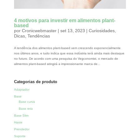
4 motivos para investir em alimentos plant-
based
por
Cronicwebmaster
|
set 13, 2023
|
Curiosidades
,
Dicas
,
Tendências
A tendência dos alimentos plant-based vem crescendo exponencialmente
nos últimos anos, e tudo indica que essa indústria terá ainda mais destaque
no futuro. De acordo com uma pesquisa do Vegconomist, o mercado de
alimentos plant-based atingirá a impressionante marca de...
Categorias de produto
Adaptador
Base
Base curva
Base reta
Base Slim
Haste
Prendedor
Suporte