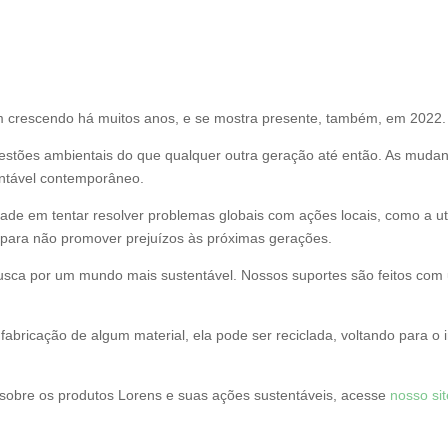
 crescendo há muitos anos, e se mostra presente, também, em 2022.
tões ambientais do que qualquer outra geração até então. As mudança
entável contemporâneo.
de em tentar resolver problemas globais com ações locais, como a uti
 para não promover prejuízos às próximas gerações.
a por um mundo mais sustentável. Nossos suportes são feitos com um
fabricação de algum material, ela pode ser reciclada, voltando para o 
sobre os produtos Lorens e suas ações sustentáveis, acesse
nosso si