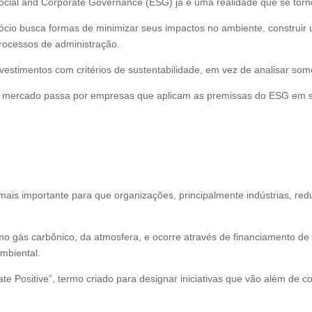
Social and Corporate Governance (ESG) já é uma realidade que se to
cio busca formas de minimizar seus impactos no ambiente, construir
rocessos de administração.
stimentos com critérios de sustentabilidade, em vez de analisar some
o mercado passa por empresas que aplicam as premissas do ESG em s
ais importante para que organizações, principalmente indústrias, r
omo gás carbônico, da atmosfera, e ocorre através de financiamento de
ambiental.
ate Positive”, termo criado para designar iniciativas que vão além d