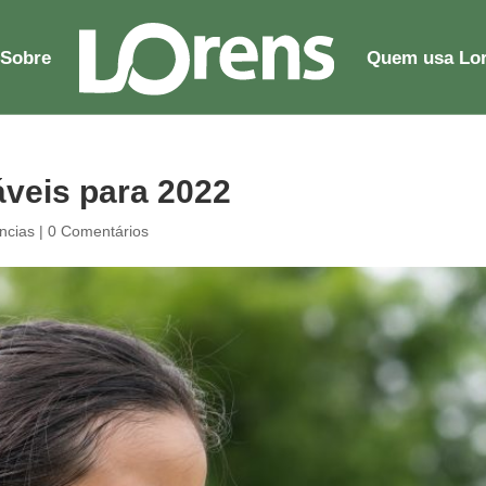
Sobre
Quem usa Lo
áveis para 2022
ncias
|
0 Comentários