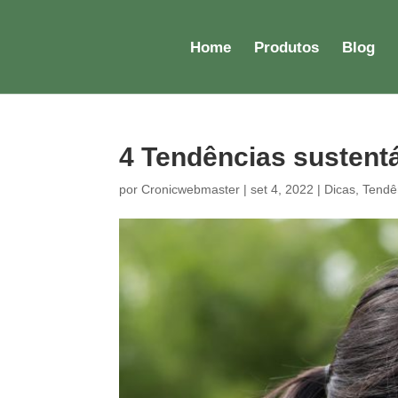
Home
Produtos
Blog
4 Tendências sustent
por
Cronicwebmaster
|
set 4, 2022
|
Dicas
,
Tendê