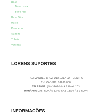
Base
Base curva
Base reta
Base Slim
Haste
Prendedor
Suporte
Tubete
Ventosa
LORENS SUPORTES
RUA MANOEL CRUZ, 213 SALA 02 – CENTRO
TIJUCAS/SC | 88200-000
TELEFONE:
(48) 3263-6049 RAMAL 203
HORÁRIO:
DAS 8:00 ÀS 12:00 DAS 13:30 ÀS 18:00H
INFORMAÇÕES