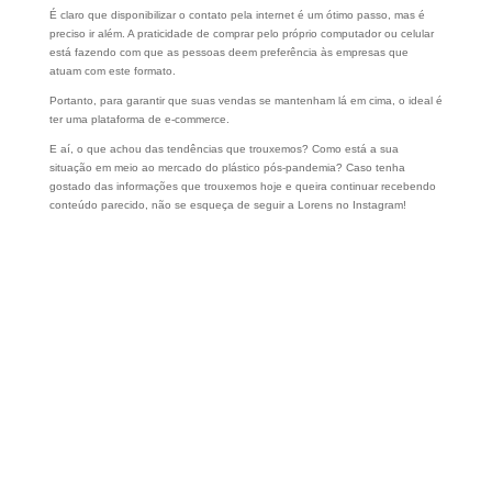
É claro que disponibilizar o contato pela internet é um ótimo passo, mas é
preciso ir além. A praticidade de comprar pelo próprio computador ou celular
está fazendo com que as pessoas deem preferência às empresas que
atuam com este formato.
Portanto, para garantir que suas vendas se mantenham lá em cima, o ideal é
ter uma plataforma de e-commerce.
E aí, o que achou das tendências que trouxemos? Como está a sua
situação em meio ao mercado do plástico pós-pandemia? Caso tenha
gostado das informações que trouxemos hoje e queira continuar recebendo
conteúdo parecido, não se esqueça de seguir a Lorens no Instagram!
Conheça nossos Suportes e
Acessórios
Produtos inovadores que se adequam à necessidade do
seu comércio
Veja Mais Aqui