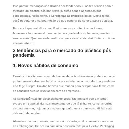
Isso porque mudanças são ditadas por tendências. E as tendências para o
mercado do plástico pós-pandemia já estão sendo analisadas por
especialistas. Neste texto, a Lorens traz as principais delas. Desta forma,
você poderá ter uma boa noção do que esperar do setor a partir de agora.
Para você que trabalha com plástico, ter este conhecimento é uma
ferramenta fundamental para continuar agradando os clientes e, com isso,
vender mais. Quer entender melhor o que estamos falando? Então continue
a leitura abaixo!
3 tendências para o mercado do plástico pós-
pandemia
1. Novos hábitos de consumo
Eventos que alteram o curso da humanidade também têm o poder de mudar
profundamente diversos hábitos da sociedade como um todo. E a pandemia
não foge à regra. Um dos hábitos que mudou para sempre foi a forma como
os consumidores se relacionam com as empresas.
As consequências do distanciamento social fizeram com que a internet
tivesse um papel ainda mais importante do que já tinha. As compras online
dispararam — e, hoje, uma empresa que não está no universo digital está
deixando de vender.
Além disso, outra questão que mudou foi a relação dos consumidores com
as embalagens. De acordo com uma pesquisa feita pela Flexible Packaging