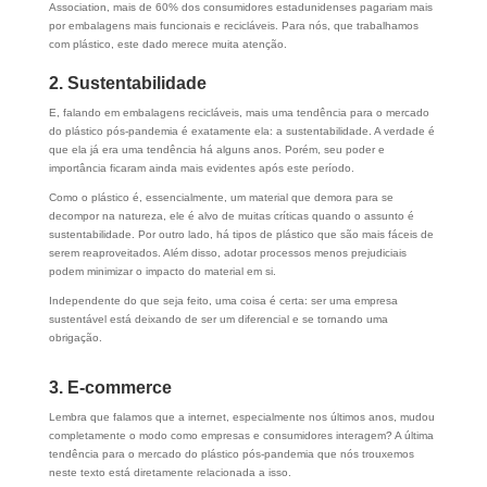
Association, mais de 60% dos consumidores estadunidenses pagariam mais
por embalagens mais funcionais e recicláveis. Para nós, que trabalhamos
com plástico, este dado merece muita atenção.
2. Sustentabilidade
E, falando em embalagens recicláveis, mais uma tendência para o mercado
do plástico pós-pandemia é exatamente ela: a sustentabilidade. A verdade é
que ela já era uma tendência há alguns anos. Porém, seu poder e
importância ficaram ainda mais evidentes após este período.
Como o plástico é, essencialmente, um material que demora para se
decompor na natureza, ele é alvo de muitas críticas quando o assunto é
sustentabilidade. Por outro lado, há tipos de plástico que são mais fáceis de
serem reaproveitados. Além disso, adotar processos menos prejudiciais
podem minimizar o impacto do material em si.
Independente do que seja feito, uma coisa é certa: ser uma empresa
sustentável está deixando de ser um diferencial e se tornando uma
obrigação.
3. E-commerce
Lembra que falamos que a internet, especialmente nos últimos anos, mudou
completamente o modo como empresas e consumidores interagem? A última
tendência para o mercado do plástico pós-pandemia que nós trouxemos
neste texto está diretamente relacionada a isso.