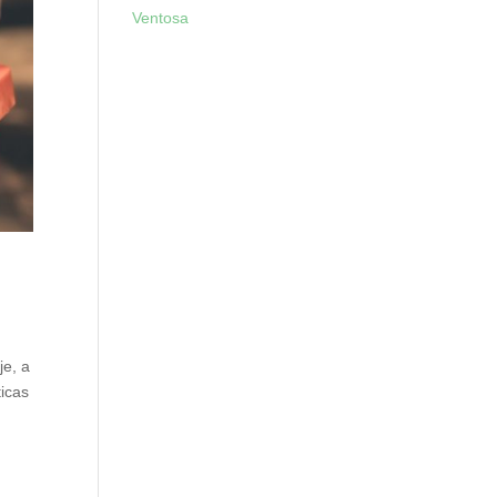
Ventosa
je, a
ticas