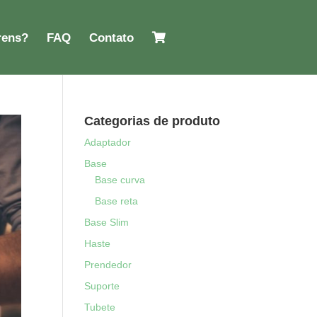
rens?
FAQ
Contato
Categorias de produto
Adaptador
Base
Base curva
Base reta
Base Slim
Haste
Prendedor
Suporte
Tubete