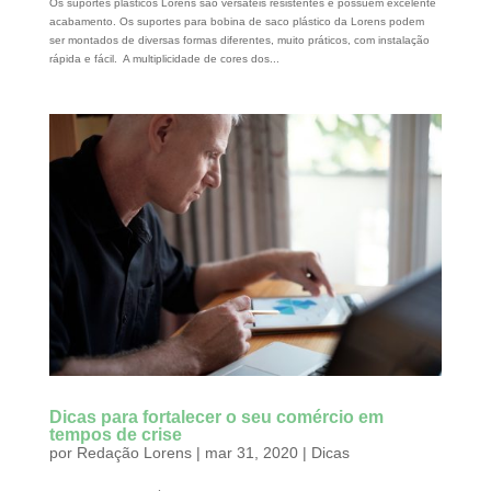
Os suportes plásticos Lorens são versáteis resistentes e possuem excelente
acabamento. Os suportes para bobina de saco plástico da Lorens podem
ser montados de diversas formas diferentes, muito práticos, com instalação
rápida e fácil. A multiplicidade de cores dos...
Dicas para fortalecer o seu comércio em
tempos de crise
por
Redação Lorens
|
mar 31, 2020
|
Dicas