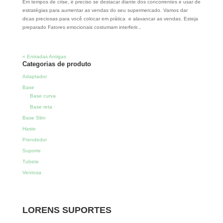
Em tempos de crise, é preciso se destacar diante dos concorrentes e usar de
estratégias para aumentar as vendas do seu supermercado. Vamos dar
dicas preciosas para você colocar em prática e alavancar as vendas. Esteja
preparado Fatores emocionais costumam interferir...
« Entradas Antigas
Categorias de produto
Adaptador
Base
Base curva
Base reta
Base Slim
Haste
Prendedor
Suporte
Tubete
Ventosa
LORENS SUPORTES